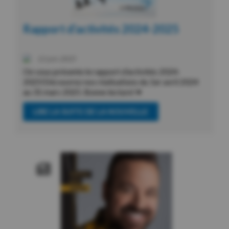
Rapport d’activités 2024-2025
12 juin 2025
On vous présente le rapport d’activités 2024-
2025!Découvrez nos réalisations du 1er avril 2024
au 31 mars 2025. Bonne lecture! ♥
LIRE LA SUITE DE LA NOUVELLE