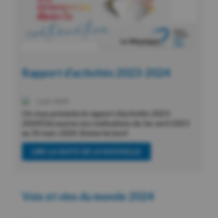
Rapport d’activités 2023-2024
1 juin 2024
On vous présente le rapport d’activités 2023-
2024!Découvrez nos réalisations du 1er avril 2023
au 31 mars 2024. Bonne lecture!
LIRE LA SUITE DE LA NOUVELLE
Voix et vins du monde 2024