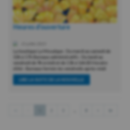
Heures d’ouverture
31 juillet 2023
La boutique La Mosaïque : Du mardi au samedi de
10h à 17h Bureaux administratifs : Du lundi au
vendredi de 9h à midi et de 13h à 16h30 Horaire
d’été : Bureaux fermés les vendredis après-midi
LIRE LA SUITE DE LA NOUVELLE
≪
<
1
2
3
...
8
>
≫