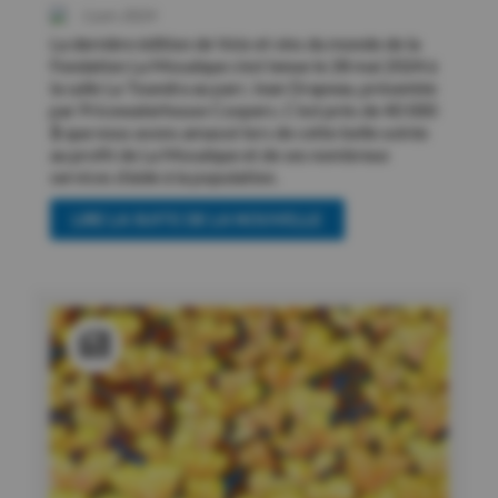
1 juin 2024
La dernière édition de Voix et vins du monde de la
Fondation La Mosaïque s’est tenue le 28 mai 2024 à
la salle La Toundra au parc Jean Drapeau, présentée
par Pricewaterhouse Coopers. C’est près de 40 000
$ que nous avons amassé lors de cette belle soirée
au profit de La Mosaïque et de ses nombreux
services d’aide à la population.
LIRE LA SUITE DE LA NOUVELLE