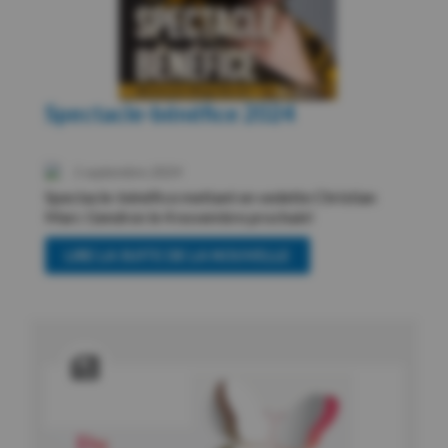
Spectacle-bénéfice 2024
1 septembre 2024
Spectacle-bénéfice mettant en vedette Christian
Marc Gendron le 4 novembre prochain!
LIRE LA SUITE DE LA NOUVELLE