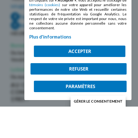
En cliquant sur
« Accepter »
, vous acceptez le stockage de
témoins (cookies)
sur votre appareil pour améliorer les
info@lamosaique.qc.ca
performances de notre site Web et recueillir certaines
statistiques de fréquentation via Google Analytics. Le
Facebook
respect de votre vie privée est important pour nous, nous
ne collectons aucune donnée personnelle sans votre
Instagram
consentement.
HEURES D’OUVERTURE
Plus d'informations
Bureaux
ACCEPTER
Du lundi au jeudi
de 9h à 12h et 13h à 16h30
Vendredi
de 9h à 12h
REFUSER
La boutique La Mosaïque
Du mardi au samedi
de 10h à 17h
AU CŒUR DE LA
PARAMÈTRES
COMMUNAUTÉ DEPUIS
1985 !
GÉRER LE CONSENTEMENT
Membre de la
Fédération des centres
d’action bénévole du Québec