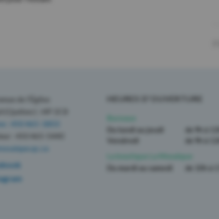
F
HEURES D’OUVERTURE
enue de l’Église
il (Québec) J4P 2C8
Bureaux
ne : 450 465-1803
Du lundi au jeudi
de 9h à 1
eur : 450 465-5440
Vendredi
de 9h à 1
mosaique.qc.ca
La boutique La Mosaïque
ebook
Du mardi au samedi
de 10h à 
tagram