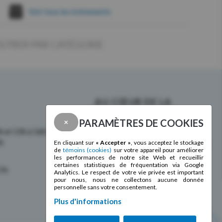
Voir tous les évènements
ILTRER PAR CATÉGORIE
AU CŒUR DE LA
COMMUNAUTÉ DEPUIS
PARAMÈTRES DE COOKIES
×
1985 !
2h et 13h à 16h30
2h
Membre de la
Fédération des centres
En cliquant sur
« Accepter »
, vous acceptez le stockage
de
témoins (cookies)
sur votre appareil pour améliorer
d’action bénévole du Québec
les performances de notre site Web et recueillir
certaines statistiques de fréquentation via Google
17h
Analytics. Le respect de votre vie privée est important
pour nous, nous ne collectons aucune donnée
personnelle sans votre consentement.
Plus d'informations