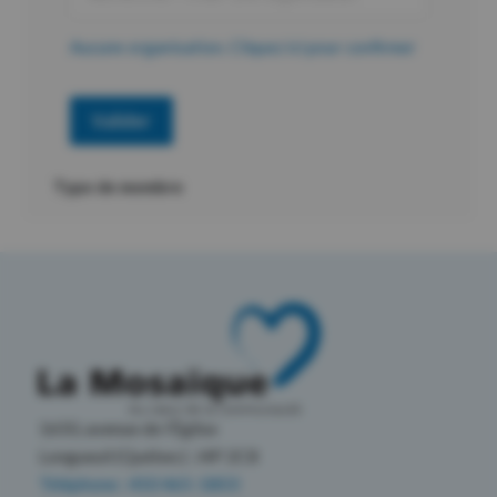
Aucune organisation. Cliquez ici pour confirmer
Valider
Type de membre
1650, avenue de l’Église
Longueuil (Québec) J4P 2C8
Téléphone : 450 465-1803