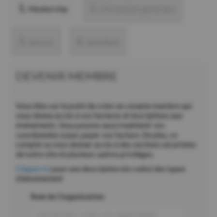
1.
2.
Membership
Informations générales
3.
4.
Adresse
Identifiant
DEVENIR MEMBRE
Vous êtes sur le point de créer un compte membre qui
vous donne accès à vos factures et inscriptions aux
événements. Vous pouvez aussi maintenir vos
coordonnées à jour, payer vos facture. De plus, ce
compte va vous donner accès à des sections sécurisées
de notre site et plusieurs autres privilèges.
Cliquez ici
pour une description (et coûts) des types
d’abonnement
Nom de l'organisation