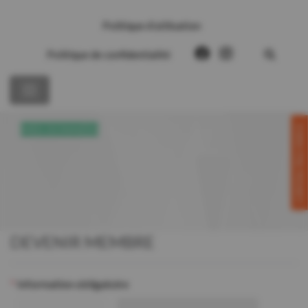
Politique d’utilisation
Politique de confidentialité
CONTACTEZ-NOUS!
MES DONNÉES
DEVENIR MEMBRE
*
Information obligatoire