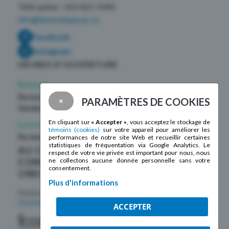
Télécopieur : 450 465-5440
info@lamosaique.qc.ca
Facebook
Instagram
HEURES D’OUVERTURE
Bureaux
Du lundi au jeudi
de 9h à 12h et 13h à 16h30
PARAMÈTRES DE COOKIES
×
Vendredi
de 9h à 12h
En cliquant sur
« Accepter »
, vous acceptez le stockage de
La boutique La Mosaïque
témoins (cookies)
sur votre appareil pour améliorer les
Du mardi au samedi
de 10h à 17h
performances de notre site Web et recueillir certaines
statistiques de fréquentation via Google Analytics. Le
AU CŒUR DE LA
respect de votre vie privée est important pour nous, nous
COMMUNAUTÉ DEPUIS
ne collectons aucune donnée personnelle sans votre
consentement.
1985 !
Plus d'informations
Membre de la
Fédération des centres
d’action bénévole du Québec
ACCEPTER