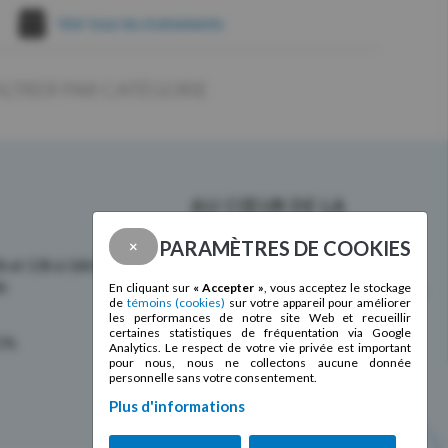
Voir tous les évènements
ILTRER PAR CATÉGORIE
AU CŒUR DE LA
COMMUNAUTÉ DEPUIS
PARAMÈTRES DE COOKIES
×
1985 !
2h et 13h à 16h30
2h
Membre de la
Fédération des centres
En cliquant sur
« Accepter »
, vous acceptez le stockage
de
témoins (cookies)
sur votre appareil pour améliorer
d’action bénévole du Québec
les performances de notre site Web et recueillir
certaines statistiques de fréquentation via Google
17h
Analytics. Le respect de votre vie privée est important
pour nous, nous ne collectons aucune donnée
personnelle sans votre consentement.
Plus d'informations