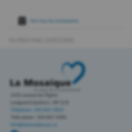
Voir tous les évènements
FILTRER PAR CATÉGORIE
1650, avenue de l’Église
Longueuil (Québec) J4P 2C8
Téléphone : 450 465-1803
Télécopieur : 450 465-5440
info@lamosaique.qc.ca