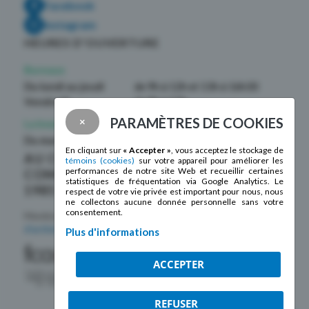
Facebook
Instagram
HEURES D’OUVERTURE
Bureaux
Du lundi au jeudi
de 9h à 12h et 13h à 16h30
Vendredi
de 9h à 12h
PARAMÈTRES DE COOKIES
×
La boutique La Mosaïque
Du mardi au samedi
de 10h à 17h
En cliquant sur
« Accepter »
, vous acceptez le stockage de
AU CŒUR DE LA
témoins (cookies)
sur votre appareil pour améliorer les
performances de notre site Web et recueillir certaines
COMMUNAUTÉ DEPUIS
statistiques de fréquentation via Google Analytics. Le
1985 !
respect de votre vie privée est important pour nous, nous
ne collectons aucune donnée personnelle sans votre
consentement.
Membre de la
Fédération des centres
d’action bénévole du Québec
Plus d'informations
ACCEPTER
REFUSER