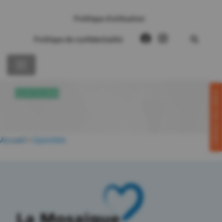
Politique d’utilisation
Politique de confidentialité
CONTACTEZ-NOUS!
QUICKLINK
Accueil
>
Quicklink