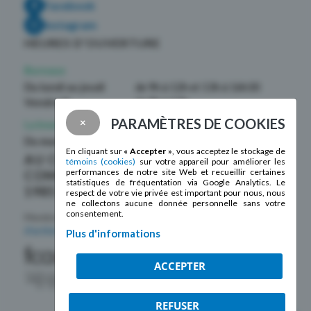
Facebook
Instagram
HEURES D’OUVERTURE
Bureaux
Du lundi au jeudi
de 9h à 12h et 13h à 16h30
Vendredi
de 9h à 12h
PARAMÈTRES DE COOKIES
×
La boutique La Mosaïque
Du mardi au samedi
de 10h à 17h
En cliquant sur
« Accepter »
, vous acceptez le stockage de
AU CŒUR DE LA
témoins (cookies)
sur votre appareil pour améliorer les
performances de notre site Web et recueillir certaines
COMMUNAUTÉ DEPUIS
statistiques de fréquentation via Google Analytics. Le
1985 !
respect de votre vie privée est important pour nous, nous
ne collectons aucune donnée personnelle sans votre
consentement.
Membre de la
Fédération des centres
d’action bénévole du Québec
Plus d'informations
ACCEPTER
REFUSER