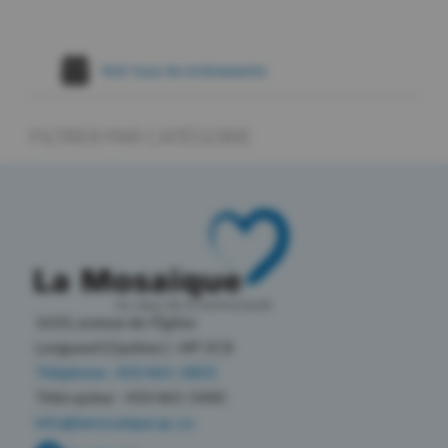
Voir tous les évènements
FILTRER PAR CATÉGORIE
1650, avenue de l’Église
Longueuil (Québec) J4P 2C8
Téléphone : 450 465-1803
Télécopieur : 450 465-5440
info@lamosaique.qc.ca