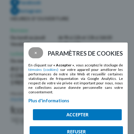
Facebook
Instagram
HEURES D’OUVERTURE
Bureaux
Du lundi au jeudi
de 9h à 12h et 13h à 16h30
Vendredi
de 9h à 12h
PARAMÈTRES DE COOKIES
×
La boutique La Mosaïque
Du mardi au samedi
de 10h à 17h
En cliquant sur
« Accepter »
, vous acceptez le stockage de
AU CŒUR DE LA
témoins (cookies)
sur votre appareil pour améliorer les
performances de notre site Web et recueillir certaines
COMMUNAUTÉ DEPUIS
statistiques de fréquentation via Google Analytics. Le
1985 !
respect de votre vie privée est important pour nous, nous
ne collectons aucune donnée personnelle sans votre
consentement.
Membre de la
Fédération des centres
d’action bénévole du Québec
Plus d'informations
ACCEPTER
REFUSER