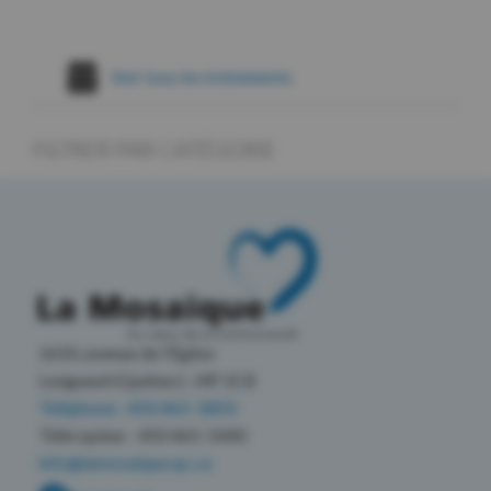
Voir tous les évènements
FILTRER PAR CATÉGORIE
1650, avenue de l’Église
Longueuil (Québec) J4P 2C8
Téléphone : 450 465-1803
Télécopieur : 450 465-5440
info@lamosaique.qc.ca