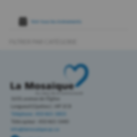
Voir tous les évènements
FILTRER PAR CATÉGORIE
1650, avenue de l’Église
Longueuil (Québec) J4P 2C8
Téléphone : 450 465-1803
Télécopieur : 450 465-5440
info@lamosaique.qc.ca