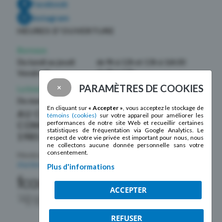
Facebook
Instagram
HEURES D’OUVERTURE
Bureaux
Du lundi au jeudi
de 9h à 12h et 13h à 16h30
Vendredi
de 9h à 12h
PARAMÈTRES DE COOKIES
×
La boutique La Mosaïque
Du mardi au samedi
de 10h à 17h
En cliquant sur
« Accepter »
, vous acceptez le stockage de
AU CŒUR DE LA
témoins (cookies)
sur votre appareil pour améliorer les
performances de notre site Web et recueillir certaines
COMMUNAUTÉ DEPUIS
statistiques de fréquentation via Google Analytics. Le
1985 !
respect de votre vie privée est important pour nous, nous
ne collectons aucune donnée personnelle sans votre
consentement.
Membre de la
Fédération des centres
d’action bénévole du Québec
Plus d'informations
ACCEPTER
REFUSER