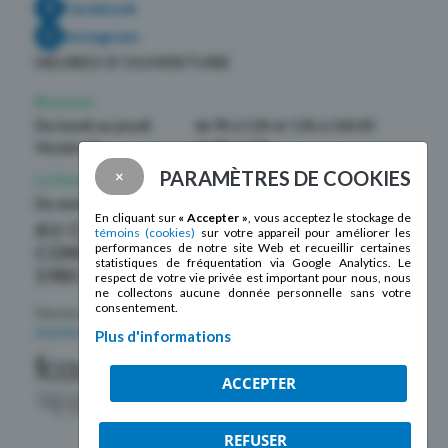
Facebook
Instagram
HEURES D’OUVERTURE
Bureaux
Du lundi au jeudi
de 9h à 12h et 13h à 16h30
Vendredi
de 9h à 12h
PARAMÈTRES DE COOKIES
×
La boutique La Mosaïque
Du mardi au samedi
de 10h à 17h
En cliquant sur
« Accepter »
, vous acceptez le stockage de
AU CŒUR DE LA
témoins (cookies)
sur votre appareil pour améliorer les
performances de notre site Web et recueillir certaines
COMMUNAUTÉ DEPUIS
statistiques de fréquentation via Google Analytics. Le
1985 !
respect de votre vie privée est important pour nous, nous
ne collectons aucune donnée personnelle sans votre
consentement.
Membre de la
Fédération des centres
d’action bénévole du Québec
Plus d'informations
ACCEPTER
REFUSER