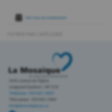
Voir tous les évènements
FILTRER PAR CATÉGORIE
1650, avenue de l’Église
Longueuil (Québec) J4P 2C8
Téléphone : 450 465-1803
Télécopieur : 450 465-5440
info@lamosaique.qc.ca