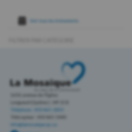
Voir tous les évènements
FILTRER PAR CATÉGORIE
1650, avenue de l’Église
Longueuil (Québec) J4P 2C8
Téléphone : 450 465-1803
Télécopieur : 450 465-5440
info@lamosaique.qc.ca