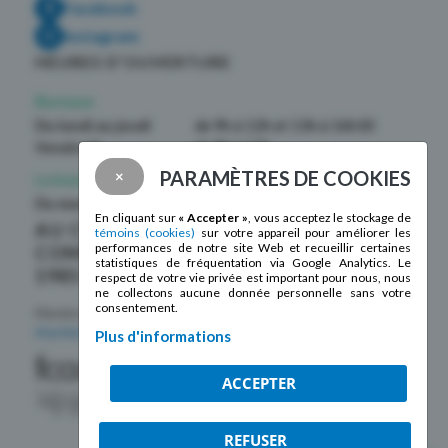
Facebook
Instagram
HEURES D’OUVERTURE
Bureaux
Du lundi au jeudi
de 9h à 12h et 13h à 16h30
Vendredi
de 9h à 12h
PARAMÈTRES DE COOKIES
×
La boutique La Mosaïque
Du mardi au samedi
de 10h à 17h
En cliquant sur
« Accepter »
, vous acceptez le stockage de
AU CŒUR DE LA
témoins (cookies)
sur votre appareil pour améliorer les
performances de notre site Web et recueillir certaines
COMMUNAUTÉ DEPUIS
statistiques de fréquentation via Google Analytics. Le
1985 !
respect de votre vie privée est important pour nous, nous
ne collectons aucune donnée personnelle sans votre
consentement.
Membre de la
Fédération des centres
d’action bénévole du Québec
Plus d'informations
ACCEPTER
REFUSER