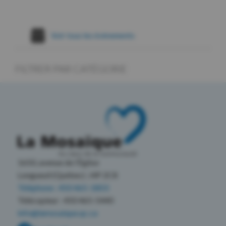
Voir tous les évènements
FILTRER PAR CATÉGORIE
1650, avenue de l’Église
Longueuil (Québec) J4P 2C8
Téléphone : 450 465-1803
Télécopieur : 450 465-5440
info@lamosaique.qc.ca