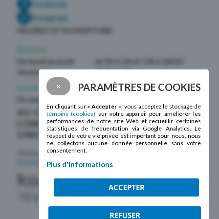
Facebook
Instagram
HEURES D’OUVERTURE
Bureaux
Du lundi au jeudi
de 9h à 12h et 13h à 16h30
Vendredi
de 9h à 12h
PARAMÈTRES DE COOKIES
×
La boutique La Mosaïque
Du mardi au samedi
de 10h à 17h
En cliquant sur
« Accepter »
, vous acceptez le stockage de
AU CŒUR DE LA
témoins (cookies)
sur votre appareil pour améliorer les
performances de notre site Web et recueillir certaines
COMMUNAUTÉ DEPUIS
statistiques de fréquentation via Google Analytics. Le
1985 !
respect de votre vie privée est important pour nous, nous
ne collectons aucune donnée personnelle sans votre
consentement.
Membre de la
Fédération des centres
d’action bénévole du Québec
Plus d'informations
ACCEPTER
REFUSER