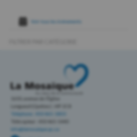
Voir tous les évènements
FILTRER PAR CATÉGORIE
1650, avenue de l’Église
Longueuil (Québec) J4P 2C8
Téléphone : 450 465-1803
Télécopieur : 450 465-5440
info@lamosaique.qc.ca