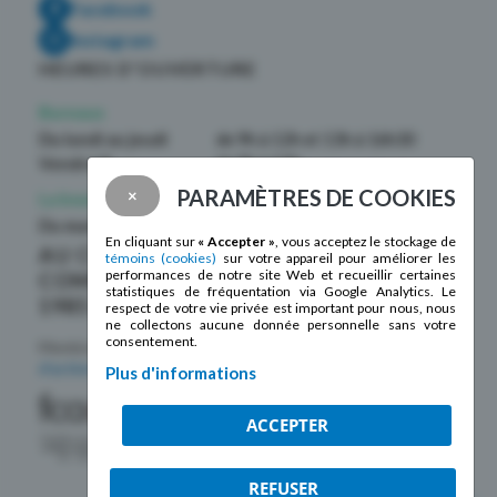
Facebook
Instagram
HEURES D’OUVERTURE
Bureaux
Du lundi au jeudi
de 9h à 12h et 13h à 16h30
Vendredi
de 9h à 12h
PARAMÈTRES DE COOKIES
×
La boutique La Mosaïque
Du mardi au samedi
de 10h à 17h
En cliquant sur
« Accepter »
, vous acceptez le stockage de
AU CŒUR DE LA
témoins (cookies)
sur votre appareil pour améliorer les
performances de notre site Web et recueillir certaines
COMMUNAUTÉ DEPUIS
statistiques de fréquentation via Google Analytics. Le
1985 !
respect de votre vie privée est important pour nous, nous
ne collectons aucune donnée personnelle sans votre
consentement.
Membre de la
Fédération des centres
d’action bénévole du Québec
Plus d'informations
ACCEPTER
REFUSER