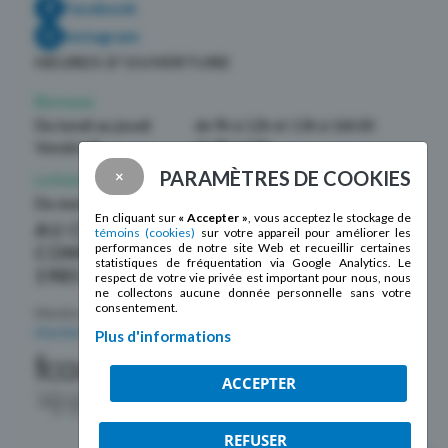
Facebook
Instagram
HEURES D’OUVERTURE
Bureaux
Du lundi au jeudi
de 9h à 12h et 13h à 16h30
Vendredi
de 9h à 12h
PARAMÈTRES DE COOKIES
×
La boutique La Mosaïque
Du mardi au samedi
de 10h à 17h
En cliquant sur
« Accepter »
, vous acceptez le stockage de
AU CŒUR DE LA
témoins (cookies)
sur votre appareil pour améliorer les
performances de notre site Web et recueillir certaines
COMMUNAUTÉ DEPUIS
statistiques de fréquentation via Google Analytics. Le
1985 !
respect de votre vie privée est important pour nous, nous
ne collectons aucune donnée personnelle sans votre
consentement.
Membre de la
Fédération des centres
d’action bénévole du Québec
Plus d'informations
ACCEPTER
REFUSER