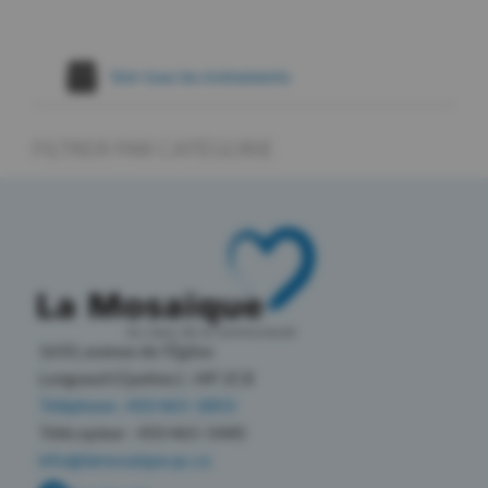
Voir tous les évènements
FILTRER PAR CATÉGORIE
1650, avenue de l’Église
Longueuil (Québec) J4P 2C8
Téléphone : 450 465-1803
Télécopieur : 450 465-5440
info@lamosaique.qc.ca