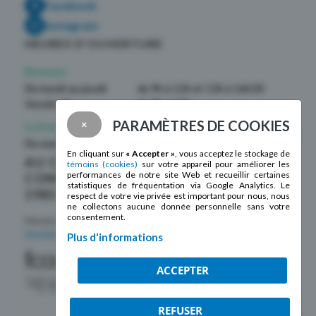
Facebook
Instagram
HEURES D’OUVERTURE
Bureaux
Du lundi au jeudi
de 9h à 12h et 13h à 16h30
Vendredi
de 9h à 12h
PARAMÈTRES DE COOKIES
×
La boutique La Mosaïque
Du mardi au samedi
de 10h à 17h
En cliquant sur
« Accepter »
, vous acceptez le stockage de
AU CŒUR DE LA
témoins (cookies)
sur votre appareil pour améliorer les
performances de notre site Web et recueillir certaines
COMMUNAUTÉ DEPUIS
statistiques de fréquentation via Google Analytics. Le
1985 !
respect de votre vie privée est important pour nous, nous
ne collectons aucune donnée personnelle sans votre
consentement.
Membre de la
Fédération des centres
d’action bénévole du Québec
Plus d'informations
ACCEPTER
REFUSER