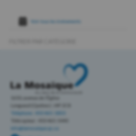
Voir tous les évènements
FILTRER PAR CATÉGORIE
1650, avenue de l’Église
Longueuil (Québec) J4P 2C8
Téléphone : 450 465-1803
Télécopieur : 450 465-5440
info@lamosaique.qc.ca