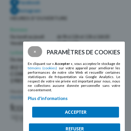
Facebook
Instagram
HEURES D’OUVERTURE
Bureaux
Du lundi au jeudi
de 9h à 12h et 13h à 16h30
Vendredi
de 9h à 12h
PARAMÈTRES DE COOKIES
×
La boutique La Mosaïque
Du mardi au samedi
de 10h à 17h
En cliquant sur
« Accepter »
, vous acceptez le stockage de
AU CŒUR DE LA
témoins (cookies)
sur votre appareil pour améliorer les
performances de notre site Web et recueillir certaines
COMMUNAUTÉ DEPUIS
statistiques de fréquentation via Google Analytics. Le
1985 !
respect de votre vie privée est important pour nous, nous
ne collectons aucune donnée personnelle sans votre
consentement.
Membre de la
Fédération des centres
d’action bénévole du Québec
Plus d'informations
ACCEPTER
REFUSER