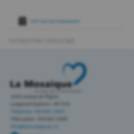
Voir tous les évènements
FILTRER PAR CATÉGORIE
1650, avenue de l’Église
Longueuil (Québec) J4P 2C8
Téléphone : 450 465-1803
Télécopieur : 450 465-5440
info@lamosaique.qc.ca